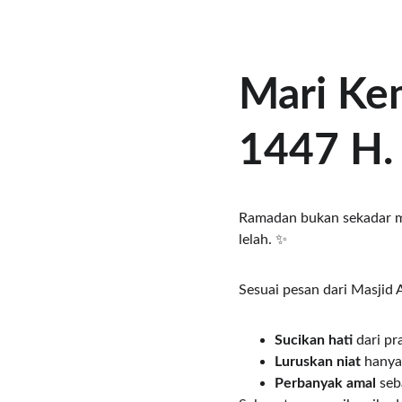
Mari Kem
1447 H.
Ramadan bukan sekadar m
lelah. ✨
Sesuai pesan dari Masjid A
Sucikan hati
 dari pr
Luruskan niat
 hanya
Perbanyak amal
 seb