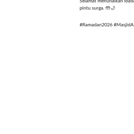
Selamat menunaikan ibada
pintu surga. 🤲🌙
#Ramadan2026 #MasjidAl
Jelajahi
Temukan artikel, berita, dan acara Islam dari 
Masjid Al-Alam Kendari.