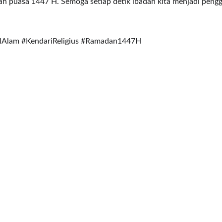
h puasa 1447 H. Semoga setiap detik ibadah kita menjadi peng
Alam #KendariReligius #Ramadan1447H
KONTAK
+62-812-3456-7890
halo@masjidalalam.org